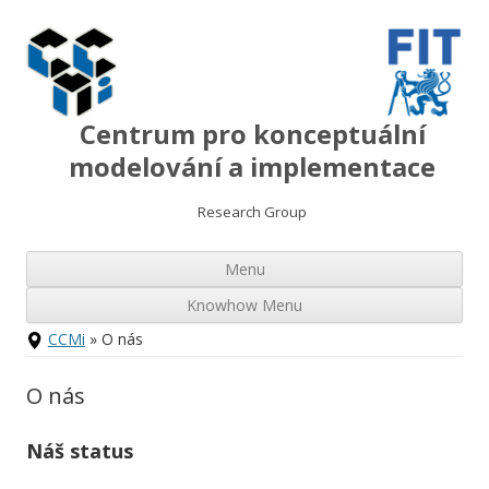
Centrum pro konceptuální
modelování a implementace
Research Group
Přej
Menu
k
ob
we
Knowhow Menu
Přejít
CCMi
» O nás
k
obsahu
webu
O nás
Náš status