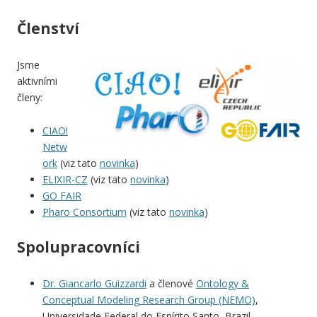
Členství
Jsme
aktivními
členy:
CIAO!
Netw
ork
(viz tato
novinka
)
ELIXIR-CZ
(viz tato
novinka
)
GO FAIR
Pharo Consortium
(viz tato
novinka
)
Spolupracovníci
Dr. Giancarlo Guizzardi
a členové
Ontology &
Conceptual Modeling Research Group (NEMO)
,
Universidade Federal do Espírito Santo, Brazil