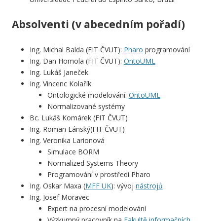
Absolventi (v abecedním pořadí)
Ing. Michal Balda
(FIT ČVUT):
Pharo
programování
Ing. Dan Homola
(FIT ČVUT):
OntoUML
Ing. Lukáš Janeček
Ing. Vincenc Kolařík
Ontologické modelování:
OntoUML
Normalizované systémy
Bc. Lukáš Komárek
(FIT ČVUT)
Ing. Roman Lánský
(FIT ČVUT)
Ing. Veronika Larionová
Simulace BORM
Normalized Systems Theory
Programování v prostředí Pharo
Ing. Oskar Maxa
(
MFF UK
): vývoj
nástrojů
Ing. Josef Moravec
Expert na procesní modelování
Výzkumný pracovník na
Fakultě informačních