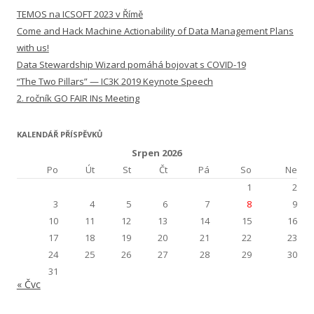
TEMOS na ICSOFT 2023 v Římě
Come and Hack Machine Actionability of Data Management Plans
with us!
Data Stewardship Wizard pomáhá bojovat s COVID-19
“The Two Pillars” — IC3K 2019 Keynote Speech
2. ročník GO FAIR INs Meeting
KALENDÁŘ PŘÍSPĚVKŮ
Srpen 2026
Po
Út
St
Čt
Pá
So
Ne
1
2
3
4
5
6
7
8
9
10
11
12
13
14
15
16
17
18
19
20
21
22
23
24
25
26
27
28
29
30
31
« Čvc