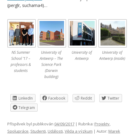
(perglr, suchama4)…
NS Summer
University of
University of
University of
School ’17 –
Antwerp – The
Antwerp
Antwerp (inside)
professors &
Science Park
students
(Darwin
building)
LinkedIn
Facebook
Reddit
Twitter
Telegram
Příspěvek byl publikován
04/09/2017
| Rubrika:
Projekty
,
Spolupráce
,
Studenti
,
Události
,
Věda a výzkum
| Autor:
Marek