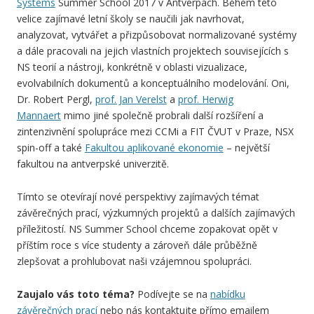
Systems
Summer School 2017 v Antverpách. Během této
velice zajímavé letní školy se naučili jak navrhovat,
analyzovat, vytvářet a přizpůsobovat normalizované systémy
a dále pracovali na jejich vlastních projektech souvisejících s
NS teorií a nástroji, konkrétně v oblasti vizualizace,
evolvabilních dokumentů a konceptuálního modelování. Oni,
Dr. Robert Pergl,
prof. Jan Verelst
a
prof. Herwig
Mannaert
mimo jiné společně probrali další rozšíření a
zintenzivnění spolupráce mezi CCMi a FIT ČVUT v Praze, NSX
spin-off a také
Fakultou aplikované ekonomie
– největší
fakultou na antverpské univerzitě.
Tímto se otevírají nové perspektivy zajímavých témat
závěrečných prací, výzkumných projektů a dalších zajímavých
příležitostí. NS Summer School chceme zopakovat opět v
příštím roce s více studenty a zároveň dále průběžně
zlepšovat a prohlubovat naši vzájemnou spolupráci.
Zaujalo vás toto téma?
Podívejte se na
nabídku
závěrečných prací
nebo nás kontaktujte přímo emailem