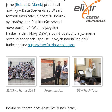
jsme (
Robert
&
Marek
) představili
novinky v
Data
Stewardship Wizard
formou flash talku a posteru. Pokrok
byl značný, náš fakultní tým vyvinul
nové portálové řešení v jazycích
Haskell a Elm. Nový DSW je volně dostupný a již máme
pozitivní feedback i spoustu nových návrhů na další
funkcionality:
https://dsw.fairdata.solutions
ELIXIR All Hands 2018
Poster session
DSW Flash Talk
Pokud se chcete dozvědět více o naší práci,