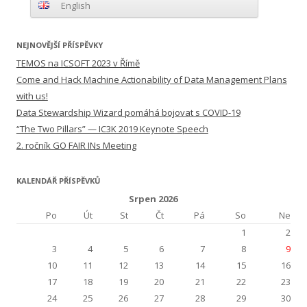
English
NEJNOVĚJŠÍ PŘÍSPĚVKY
TEMOS na ICSOFT 2023 v Římě
Come and Hack Machine Actionability of Data Management Plans
with us!
Data Stewardship Wizard pomáhá bojovat s COVID-19
“The Two Pillars” — IC3K 2019 Keynote Speech
2. ročník GO FAIR INs Meeting
KALENDÁŘ PŘÍSPĚVKŮ
Srpen 2026
Po
Út
St
Čt
Pá
So
Ne
1
2
3
4
5
6
7
8
9
10
11
12
13
14
15
16
17
18
19
20
21
22
23
24
25
26
27
28
29
30