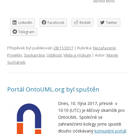
Barend Mons
LinkedIn
Facebook
Reddit
Twitter
Telegram
Příspěvek byl publikován
28/11/2017
| Rubrika:
Nezařazené
,
Projekty
,
Spolupráce
,
Události
,
Věda a výzkum
| Autor:
Marek
Suchánek
.
Portál OntoUML.org byl spuštěn
Dnes, 10. října 2017, přesně v
10:10 (UTC) je klíčový
okamžik pro
OntoUML. Společně se
zahraničními kolegy jsme spustili
dlouho očekávaný
komunitní portál