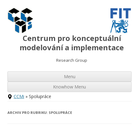
Centrum pro konceptuální
modelování a implementace
Research Group
Přej
Menu
k
ob
we
Knowhow Menu
Přejít
CCMi
» Spolupráce
k
obsahu
webu
ARCHIV PRO RUBRIKU:
SPOLUPRÁCE