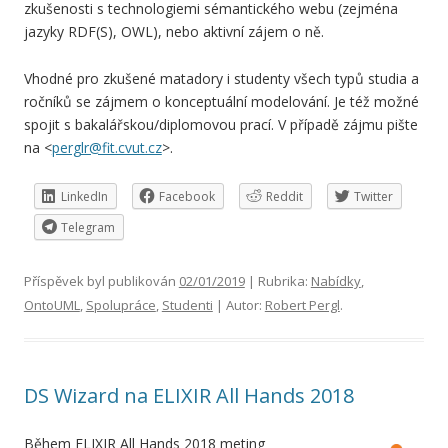
zkušenosti s technologiemi sémantického webu (zejména
jazyky RDF(S), OWL), nebo aktivní zájem o ně.
Vhodné pro zkušené matadory i studenty všech typů studia a
ročníků se zájmem o konceptuální modelování. Je též možné
spojit s bakalářskou/diplomovou prací. V případě zájmu pište
na <
perglr@fit.cvut.cz
>.
LinkedIn
Facebook
Reddit
Twitter
Telegram
Příspěvek byl publikován
02/01/2019
| Rubrika:
Nabídky
,
OntoUML
,
Spolupráce
,
Studenti
| Autor:
Robert Pergl
.
DS Wizard na ELIXIR All Hands 2018
Během ELIXIR All Hands 2018 meting