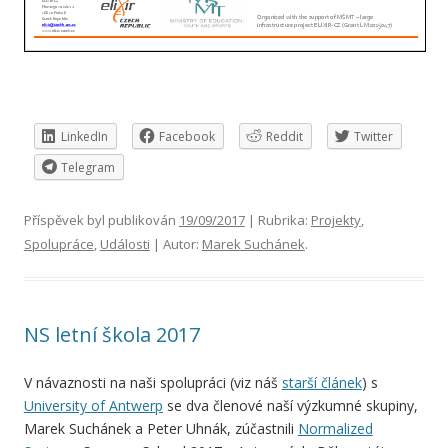
LinkedIn
Facebook
Reddit
Twitter
Telegram
Příspěvek byl publikován
19/09/2017
| Rubrika:
Projekty
,
Spolupráce
,
Události
| Autor:
Marek Suchánek
.
NS letní škola 2017
V návaznosti na naši spolupráci (viz náš
starší článek
) s
University of Antwerp
se dva členové naší výzkumné skupiny,
Marek Suchánek a Peter Uhnák, zúčastnili
Normalized