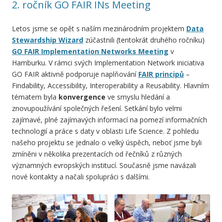
2. ročník GO FAIR INs Meeting
Letos jsme se opět s naším mezinárodním projektem
Data
Stewardship Wizard
zúčastnili (tentokrát druhého ročníku)
GO FAIR Implementation Networks Meeting
v
Hamburku. V rámci svých Implementation Network iniciativa
GO FAIR aktivně podporuje naplňování
FAIR principů
–
Findability, Accessibility, Interoperability a Reusability. Hlavním
tématem byla
konvergence
ve smyslu hledání a
znovupoužívání společných řešení. Setkání bylo velmi
zajímavé, plné zajímavých informací na pomezí informačních
technologií a práce s daty v oblasti Life Science. Z pohledu
našeho projektu se jednalo o velký úspěch, neboť jsme byli
zmíněni v několika prezentacích od řečníků z různých
významných evropských institucí. Současně jsme navázali
nové kontakty a načali spolupráci s dalšími.