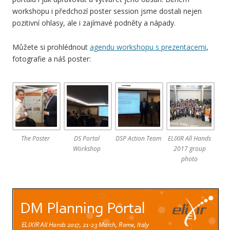
workshopu i předchozí poster session jsme dostali nejen
pozitivní ohlasy, ale i zajímavé podněty a nápady.
Můžete si prohlédnout
agendu workshopu s prezentacemi
,
fotografie a náš poster:
The Poster
DS Portal
DSP Action Team
ELIXIR All Hands
Workshop
2017 group
photo