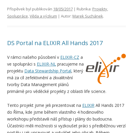
Příspěvek byl publikován
18/05/2017
| Rubrika:
Projekty
,
Spolupráce
,
Věda a výzkum
| Autor:
Marek Suchánek
.
DS Portal na ELIXIR All Hands 2017
V rámci našeho působení v
ELIXIR-CZ
a
ve spolupráci s
ELIXIR-NL
pracujeme na
projektu
Data Stewardship Portal
, který
má za cíl zefektivnění a zkvalitnění
tvorby Data Management plánů
primárně pro věděcké projekty z oblasti life science.
Tento projekt jsme jeli prezentovat na
ELIXIR
All Hands 2017
do Říma, kde jsme během vlastního 4 hodinového
workshopu představili náš přístup i plány do budoucna.
Účastníci měli možnosti si vyzkoušet práci s předběžnou verzí
portálu i jak upravovat a vytvářet jeho obsah. Během