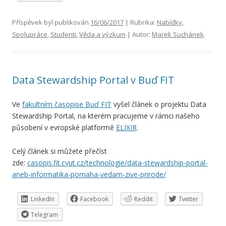
Příspěvek byl publikován
16/06/2017
| Rubrika:
Nabídky
,
Spolupráce
,
Studenti
,
Věda a výzkum
| Autor:
Marek Suchánek
.
Data Stewardship Portal v Buď FIT
Ve
fakultním časopise Buď FIT
vyšel článek o projektu Data
Stewardship Portal, na kterém pracujeme v rámci našeho
působení v evropské platformě
ELIXIR
.
Celý článek si můžete přečíst
zde:
casopis.fit.cvut.cz/technologie/data-stewardship-portal-
aneb-informatika-pomaha-vedam-zive-prirode/
LinkedIn
Facebook
Reddit
Twitter
Telegram