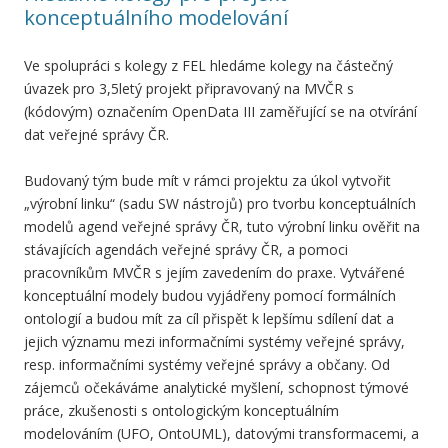
konceptuálního modelování
Ve spolupráci s kolegy z FEL hledáme kolegy na částečný
úvazek pro 3,5letý projekt připravovaný na MVČR s
(kódovým) označením OpenData III zaměřující se na otvírání
dat veřejné správy ČR.
Budovaný tým bude mít v rámci projektu za úkol vytvořit
„výrobní linku“ (sadu SW nástrojů) pro tvorbu konceptuálních
modelů agend veřejné správy ČR, tuto výrobní linku ověřit na
stávajících agendách veřejné správy ČR, a pomoci
pracovníkům MVČR s jejím zavedením do praxe. Vytvářené
konceptuální modely budou vyjádřeny pomocí formálních
ontologií a budou mít za cíl přispět k lepšímu sdílení dat a
jejich významu mezi informačními systémy veřejné správy,
resp. informačními systémy veřejné správy a občany. Od
zájemců očekáváme analytické myšlení, schopnost týmové
práce, zkušenosti s ontologickým konceptuálním
modelováním (UFO, OntoUML), datovými transformacemi, a