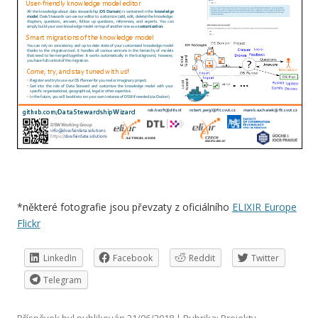
*některé fotografie jsou převzaty z oficiálního
ELIXIR Europe
Flickr
LinkedIn
Facebook
Reddit
Twitter
Telegram
Příspěvek byl publikován
21/06/2018
| Rubrika:
Projekty
,