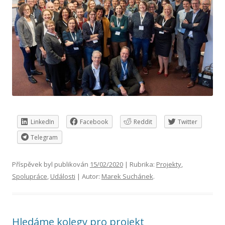
LinkedIn
Facebook
Reddit
Twitter
Telegram
Příspěvek byl publikován
15/02/2020
| Rubrika:
Projekty
,
Spolupráce
,
Události
| Autor:
Marek Suchánek
.
Hledáme kolegy pro projekt