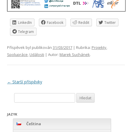
LinkedIn
Facebook
Reddit
Twitter
Telegram
Příspěvek byl publikován
31/03/2017
| Rubrika:
Projekty
,
Spolupráce
,
Události
| Autor:
Marek Suchánek
.
Navigace
←
Starší příspěvky
pro
Vyhledávání
příspěvky
JAZYK
Čeština