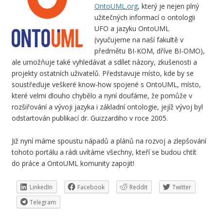
OntoUML.org
, který je nejen plný
užitečných informací o ontologii
UFO a jazyku OntoUML
(vyučujeme na naší fakultě v
předmětu BI-KOM, dříve BI-OMO),
ale umožňuje také vyhledávat a sdílet názory, zkušenosti a
projekty ostatních uživatelů. Představuje místo, kde by se
soustřeďuje veškeré know-how spojené s OntoUML, místo,
které velmi dlouho chybělo a nyní doufáme, že pomůže v
rozšiřování a vývoji jazyka i základní ontologie, jejíž vývoj byl
odstartován publikací dr. Guizzardiho v roce 2005.
Již nyní máme spoustu nápadů a plánů na rozvoj a zlepšování
tohoto portálu a rádi uvítáme všechny, kteří se budou chtít
do práce a OntoUML komunity zapojit!
LinkedIn
Facebook
Reddit
Twitter
Telegram