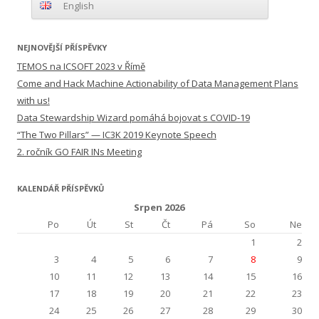
English
NEJNOVĚJŠÍ PŘÍSPĚVKY
TEMOS na ICSOFT 2023 v Římě
Come and Hack Machine Actionability of Data Management Plans
with us!
Data Stewardship Wizard pomáhá bojovat s COVID-19
“The Two Pillars” — IC3K 2019 Keynote Speech
2. ročník GO FAIR INs Meeting
KALENDÁŘ PŘÍSPĚVKŮ
Srpen 2026
Po
Út
St
Čt
Pá
So
Ne
1
2
3
4
5
6
7
8
9
10
11
12
13
14
15
16
17
18
19
20
21
22
23
24
25
26
27
28
29
30