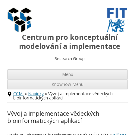
Centrum pro konceptuální
modelování a implementace
Research Group
Přej
Menu
k
ob
we
Knowhow Menu
Přejít
CCMi
»
Nabídky
» Vývoj a implementace vědeckých
k
bioinformatických aplikací
obsahu
webu
Vývoj a implementace vědeckých
bioinformatických aplikací