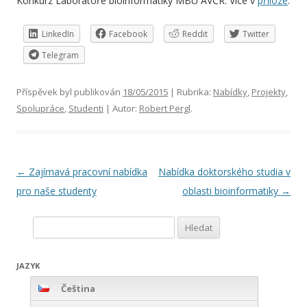
Konkurz Laboratoře bioinformatiky MBÚ AVČR. Více v
příloze
.
LinkedIn
Facebook
Reddit
Twitter
Telegram
Příspěvek byl publikován
18/05/2015
| Rubrika:
Nabídky
,
Projekty
,
Spolupráce
,
Studenti
| Autor:
Robert Pergl
.
Navigace
←
Zajímavá pracovní nabídka
Nabídka doktorského studia v
pro
pro naše studenty
oblasti bioinformatiky
→
příspěvky
Vyhledávání
JAZYK
Čeština